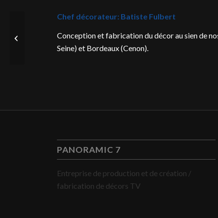
Chef décorateur: Batiste Fulbert
Conception et fabrication du décor au sien de nos 
Effets spéciaux
Seine) et Bordeaux (Cenon).
PANORAMIC 7
Entreprise de production et de création /
fabrication de décors TV