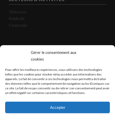
Télévision
Publicité
Corporate
Gérer le consentement aux
cookies
CONTACT
Pour offrir les meilleures expériences, nous utilisons des technologies
Atelier / bureaux Paris
telles que les cookies pour stocker et/ou accéder aux informations des
appareils. Le fait de consentir à ces technologies nous permettra de traiter
Atelier / bureaux Bordeaux
des données telles que le comportement de navigation ou les ID uniques sur
ce site. Le fait de ne pas consentir ou de retirer son consentement peut avoir
contact@panoramic7.com
un effet négatif sur certaines caractéristiques et fonctions.
mentions légales
Accepter