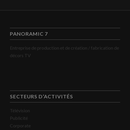
PANORAMIC 7
Entreprise de production et de création / fabrication de
décors TV
SECTEURS D’ACTIVITÉS
Télévision
Publicité
Corporate