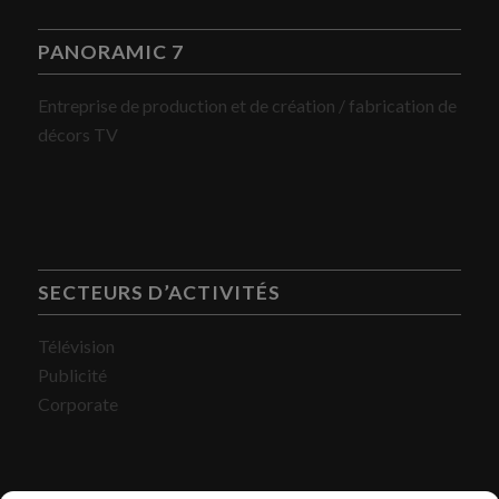
PANORAMIC 7
Entreprise de production et de création / fabrication de
décors TV
SECTEURS D’ACTIVITÉS
Télévision
Publicité
Corporate