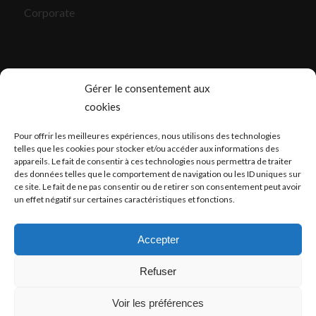
Corporate
Gérer le consentement aux
cookies
CONTACT
Pour offrir les meilleures expériences, nous utilisons des technologies
Atelier / bureaux Paris
telles que les cookies pour stocker et/ou accéder aux informations des
appareils. Le fait de consentir à ces technologies nous permettra de traiter
Atelier / bureaux Bordeaux
des données telles que le comportement de navigation ou les ID uniques sur
ce site. Le fait de ne pas consentir ou de retirer son consentement peut avoir
contact@panoramic7.com
un effet négatif sur certaines caractéristiques et fonctions.
mentions légales
Accepter
Refuser
Voir les préférences